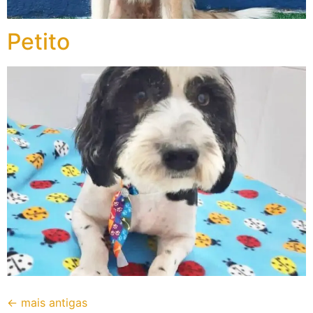
Petito
←
mais antigas